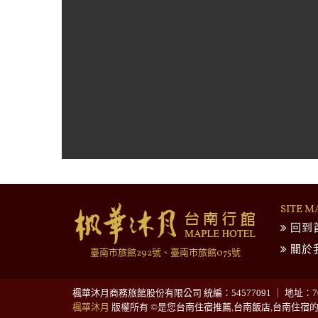
SITE M
回到
關於
臺南市旅館292號、臺南市旅館075號
楓華沐月商務旅館股份有限公司 統編：54577091 ｜ 地址：70
楓華沐月
版權所有 ©是您
台南住宿推薦
,
台南飯店
,
台南住宿