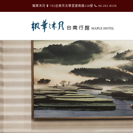
楓華沐月
702台南市文華里建南路158號
06-261-8156