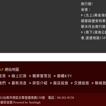
南行館!
省道：
(北上)黃金
健康路捷安特單車
華沐月台南行館!
(南下)濱海公
會,達建南路15
到高鐵公車路線
H31 安平工
AP
網站地圖
首頁
線上訂房
楓華蜜雪兒
銀櫃KTV
我們
最新消息
房型介紹
飯店設施
交通設施
聯絡我
2台南市南區文華里建南路158號 電話：06-261-8156
的優質首選
Powered by Surehigh.