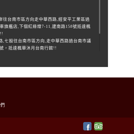
海岸往台南市區方向走中華西路,經安平工業區過
旗艦店,下個紅綠燈7-11,建南路158號抵達楓
!
路,七股往台南市區方向,走中華西路過台南市議
8號，抵達楓華沐月台南行館!!
:
業區-臺南市政府-高鐵臺南站
們